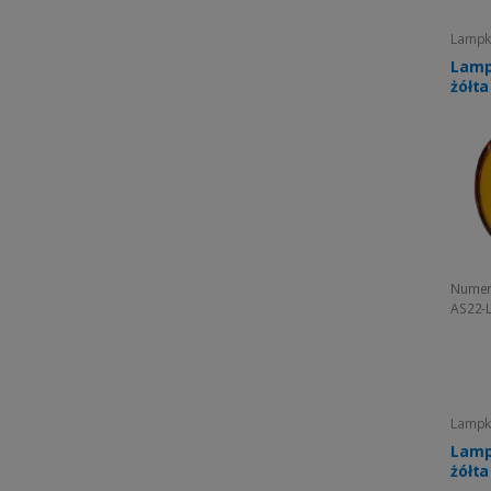
Lampki
Lamp
żółt
Numer
AS22-
Lampki
Lamp
żółt