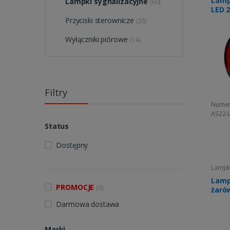
Lamp
Lampki sygnalizacyjne
(60)
LED 
Przyciski sterownicze
(35)
Wyłączniki piórowe
(14)
Filtry
Numer
AS22-
Status
Dostępny
Lampki
Lamp
PROMOCJE
(0)
żaró
Darmowa dostawa
Marki