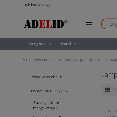
Tryb katalogowy
Szukaj
Kategorie
Marki
Strona główna
Automatyka przemysłowa, sterują
Lampk
Pokaż wszystkie
Osprzęt sterujący
(134)
Buzzery, mierniki,
manipulatory
(25)
Lampki