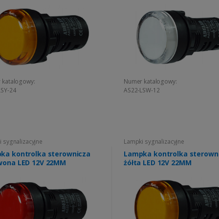
 katalogowy:
Numer katalogowy:
LSY-24
AS22-LSW-12
 sygnalizacyjne
Lampki sygnalizacyjne
ka kontrolka sterownicza
Lampka kontrolka sterown
czerwona LED 12V 22MM
żółta LED 12V 22MM