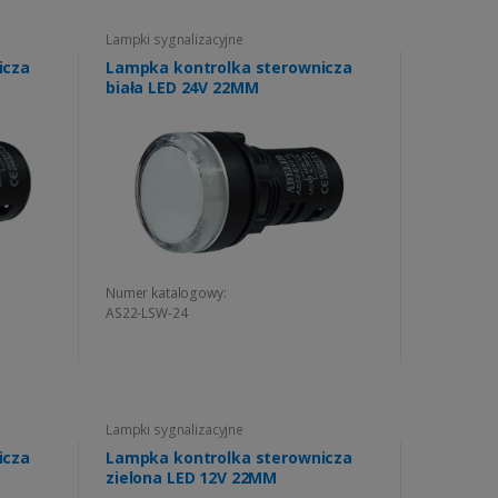
Lampki sygnalizacyjne
icza
Lampka kontrolka sterownicza
biała LED 24V 22MM
Numer katalogowy:
AS22-LSW-24
Lampki sygnalizacyjne
icza
Lampka kontrolka sterownicza
zielona LED 12V 22MM