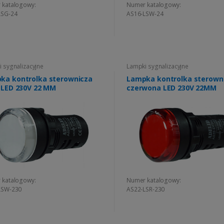
 katalogowy:
Numer katalogowy:
LSG-24
AS16-LSW-24
 sygnalizacyjne
Lampki sygnalizacyjne
ka kontrolka sterownicza
Lampka kontrolka sterown
a LED 230V 22 MM
czerwona LED 230V 22MM
 katalogowy:
Numer katalogowy:
LSW-230
AS22-LSR-230