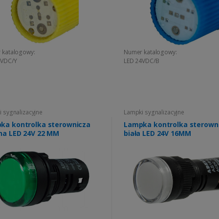
 katalogowy:
Numer katalogowy:
4VDC/Y
LED 24VDC/B
 sygnalizacyjne
Lampki sygnalizacyjne
ka kontrolka sterownicza
Lampka kontrolka sterown
ona LED 24V 22 MM
biała LED 24V 16MM