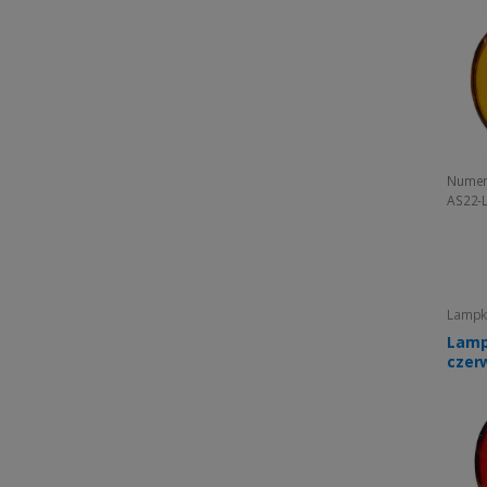
Numer
AS22-
Lampki
Lamp