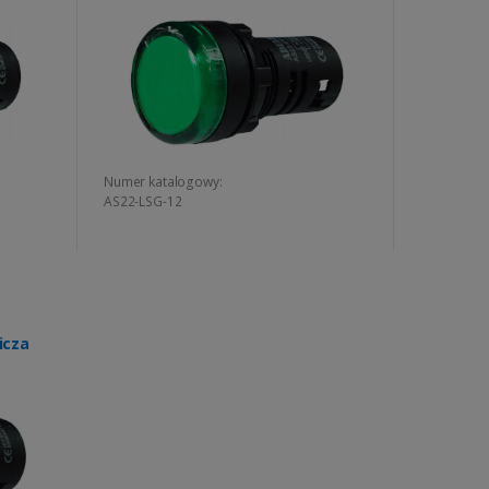
Numer katalogowy:
AS22-LSG-12
icza