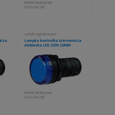
Numer katalogowy:
AS22-LSG-230
Lampki sygnalizacyjne
icza
Lampka kontrolka sterownicza
niebieska LED 230V 22MM
Numer katalogowy:
AS22-LSB-230