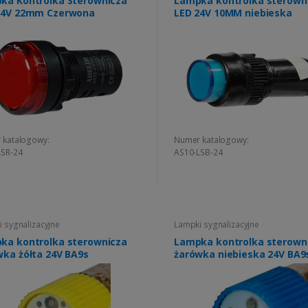
ka Kontrolka Sterownicza
Lampka kontrolka sterown
24V 22mm Czerwona
LED 24V 10MM niebieska
 katalogowy:
Numer katalogowy:
LSR-24
AS10-LSB-24
 sygnalizacyjne
Lampki sygnalizacyjne
ka kontrolka sterownicza
Lampka kontrolka sterown
wka żółta 24V BA9s
żarówka niebieska 24V BA9