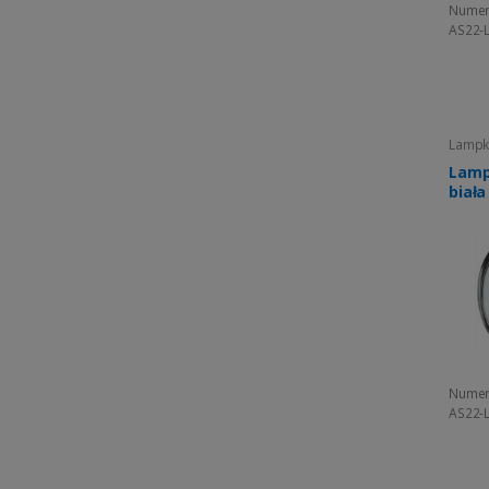
Numer
AS22-
Lampki
Lamp
biał
Numer
AS22-