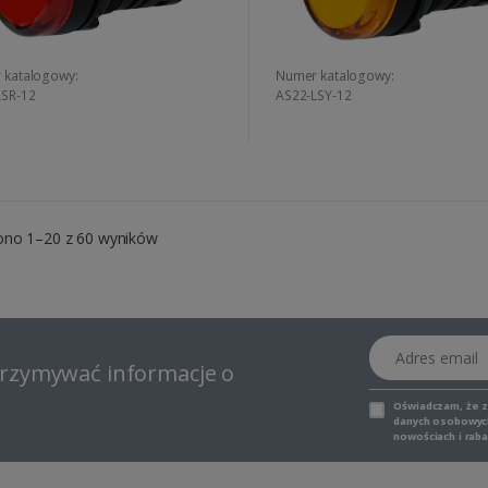
 katalogowy:
Numer katalogowy:
LSR-12
AS22-LSY-12
ono 1–20 z 60 wyników
Adres email
otrzymywać informacje o
Oświadczam, że 
danych osobowych,
nowościach i raba