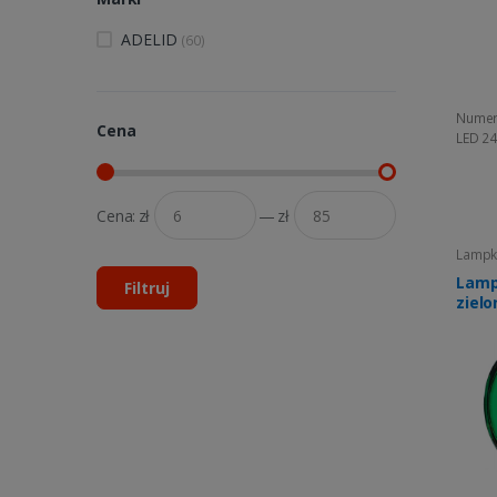
ADELID
(60)
Numer
Cena
LED 2
Cena:
zł
—
zł
Lampki
Lamp
Filtruj
ziel