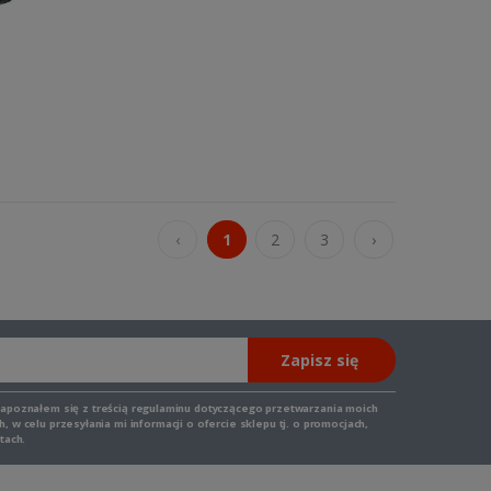
‹
1
2
3
›
Zapisz się
zapoznałem się z
treścią regulaminu
dotyczącego przetwarzania moich
 w celu przesyłania mi informacji o ofercie sklepu tj. o promocjach,
tach.