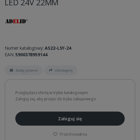
LED 24V 22MM
Numer katalogowy:
AS22-LSY-24
EAN:
5900378959144
Zadaj pytanie
Udostępnij
Przeglądasz ofertę w trybie katalogowym.
Zaloguj się, aby przejść do trybu zakupowego.
Zaloguj się
Przechowalnia