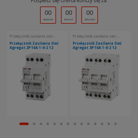
Pośpiesz się! Oferta kończy się za:
00
00
00
GODZIN
MINUT
SEKUND
Przełączniki zasilania sieć-
Przełączniki zasilania sieć-
P
agregat
agregat
a
Przełącznik Zasilania Sieć
Przełącznik Zasilania Sieć
P
Agregat 2P 16A 1-0-2 12
Agregat 3P 16A 1-0-2 12
A