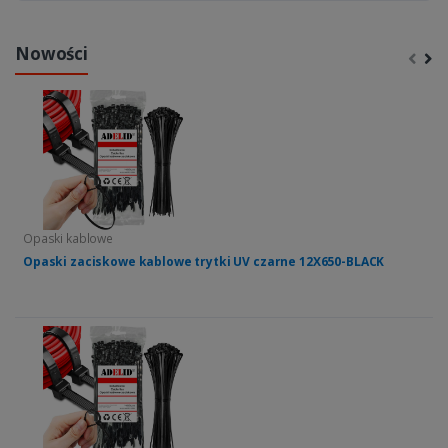
Nowości
Opaski kablowe
Opaski zaciskowe kablowe trytki UV czarne 12X650-BLACK