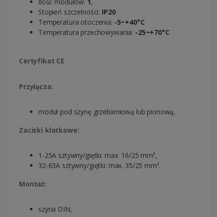
Ilość modułów:
1
,
Stopień szczelności:
IP20
Temperatura otoczenia:
-5~+40°C
Temperatura przechowywania:
-25~+70°C
Certyfikat CE
Przyłącza:
moduł pod szynę grzebieniową lub pionową,
Zaciski klatkowe:
1-25A sztywny/giętki: max. 16/25 mm²,
32-63A sztywny/giętki: max. 35/25 mm².
Montaż:
szyna DIN,