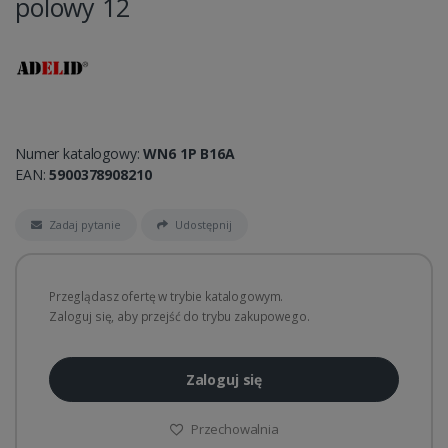
polowy 12
Numer katalogowy:
WN6 1P B16A
EAN:
5900378908210
Zadaj pytanie
Udostępnij
Przeglądasz ofertę w trybie katalogowym.
Zaloguj się, aby przejść do trybu zakupowego.
Zaloguj się
Przechowalnia