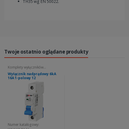
TH35 wg EN 50022.
Twoje ostatnio oglądane produkty
Komplety wyłączników
nadprądowych
Wyłącznik nadprądowy 6kA
16A 1-polowy 12
Numer katalogowy: