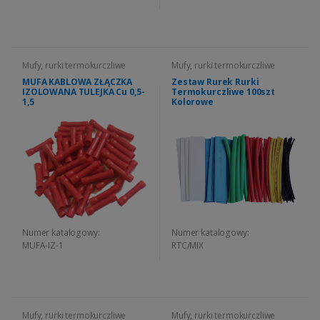
Mufy, rurki termokurczliwe
Mufy, rurki termokurczliwe
MUFA KABLOWA ZŁĄCZKA
Zestaw Rurek Rurki
IZOLOWANA TULEJKA Cu 0,5-
Termokurczliwe 100szt
1,5
Kolorowe
Numer katalogowy:
Numer katalogowy:
MUFA-IZ-1
RTC/MIX
Mufy, rurki termokurczliwe
Mufy, rurki termokurczliwe