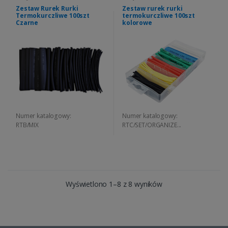
Zestaw Rurek Rurki
Zestaw rurek rurki
Termokurczliwe 100szt
termokurczliwe 100szt
Czarne
kolorowe
Numer katalogowy:
Numer katalogowy:
RTB/MIX
RTC/SET/ORGANIZE...
Wyświetlono 1–8 z 8 wyników