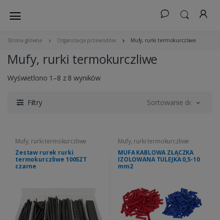
Strona główna
Organizacja przewodów
Mufy, rurki termokurczliwe
Mufy, rurki termokurczliwe
Wyświetlono 1–8 z 8 wyników
Filtry
Sortowanie domyślne
Mufy, rurki termokurczliwe
Mufy, rurki termokurczliwe
Zestaw rurek rurki
MUFA KABLOWA ZŁĄCZKA
termokurczliwe 100SZT
IZOLOWANA TULEJKA 0,5-10
czarne
mm2