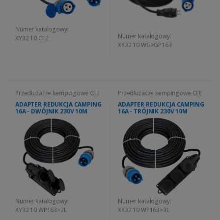
Numer katalogowy:
Numer katalogowy:
XY32 10 CEE
XY32 10 WG>GP163
Przedłużacze kempingowe CEE
Przedłużacze kempingowe CEE
ADAPTER REDUKCJA CAMPING
ADAPTER REDUKCJA CAMPING
16A - DWÓJNIK 230V 10M
16A - TRÓJNIK 230V 10M
Numer katalogowy:
Numer katalogowy:
XY32 10 WP163>2L
XY32 10 WP163>3L