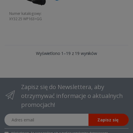
Numer katalogowy:
XY32 25 WP163>GG
Wyświetlono 1–19 z 19 wyników
Zapisz się do Newslettera, aby
otrzymywać informacje o aktualnych
promocjach!
Adres email
Zapisz się
Oświadczam, że zapoznałem się z
treścią regulaminu
dotyczącego