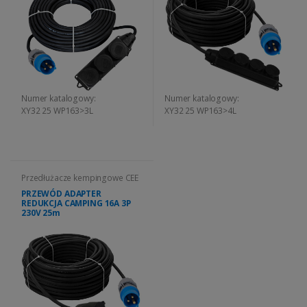
Numer katalogowy:
Numer katalogowy:
XY32 25 WP163>3L
XY32 25 WP163>4L
Przedłużacze kempingowe CEE
PRZEWÓD ADAPTER
REDUKCJA CAMPING 16A 3P
230V 25m