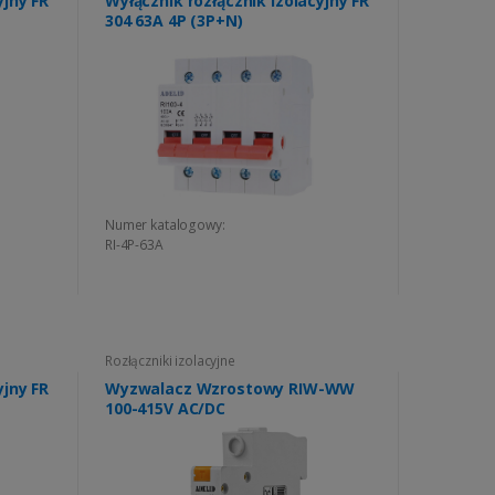
yjny FR
Wyłącznik rozłącznik izolacyjny FR
304 63A 4P (3P+N)
Numer katalogowy:
RI-4P-63A
Rozłączniki izolacyjne
yjny FR
Wyzwalacz Wzrostowy RIW-WW
100-415V AC/DC