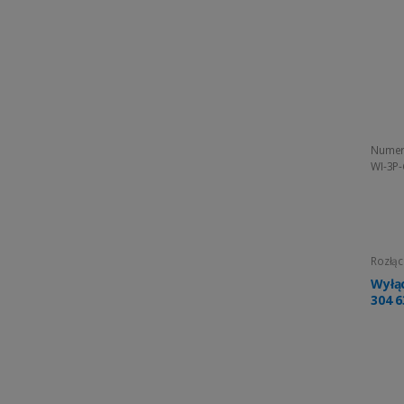
Numer
WI-3P
Rozłąc
Wyłąc
304 6