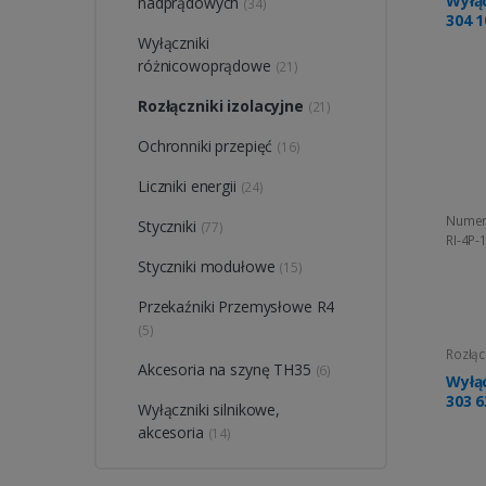
Wyłąc
nadprądowych
(34)
304 1
Wyłączniki
różnicowoprądowe
(21)
Rozłączniki izolacyjne
(21)
Ochronniki przepięć
(16)
Liczniki energii
(24)
Numer
Styczniki
(77)
RI-4P-
Styczniki modułowe
(15)
Przekaźniki Przemysłowe R4
(5)
Rozłąc
Akcesoria na szynę TH35
(6)
Wyłąc
303 6
Wyłączniki silnikowe,
akcesoria
(14)