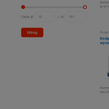
Numer
RI-1P-
Cena:
zł
—
zł
Rozłąc
Filtruj
Rozłą
wyzw
Numer
RIW-3