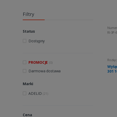
Filtry
Numer
Status
RI-3P-
Dostępny
Rozłąc
PROMOCJE
(0)
Wyłąc
Darmowa dostawa
301 
Marki
ADELID
(21)
Cena