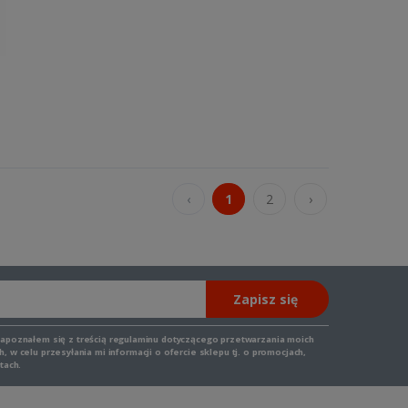
‹
1
2
›
Zapisz się
zapoznałem się z
treścią regulaminu
dotyczącego przetwarzania moich
 w celu przesyłania mi informacji o ofercie sklepu tj. o promocjach,
tach.