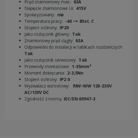
Prąd znamionowy max.:
63A
Napięcie znamionowe Ui:
415V
Spolaryzowany:
nie
Temperatura pracy:
-40 ~+ 85st. C
Stopień ochrony:
IP20
Jako rozłącznik główny:
Tak
Znamionowy prąd ciągły:
63A
Odpowiedni do instalacji w tablicach rozdzielczych:
Tak
Jako rozłącznik serwisowy:
Tak
Przewody montażowe:
1-35mm²
Moment dokręcania:
2-3,5Nn
Stopień ochrony:
IP2
0
Wyzwalacz wzrostowy:
RIW-WW 120-230V
AC/120V DC
Zgodność z normą
IEC/EN 60947-3