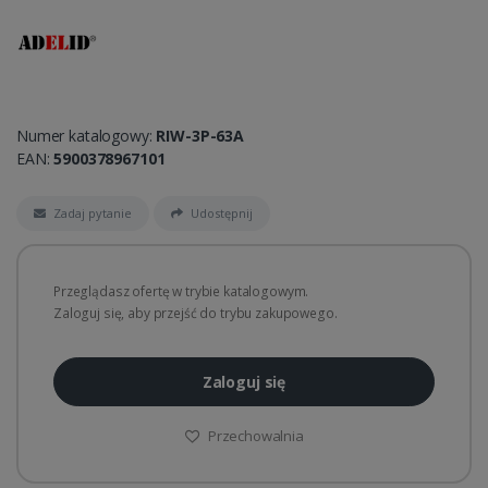
Numer katalogowy:
RIW-3P-63A
EAN:
5900378967101
Zadaj pytanie
Udostępnij
Przeglądasz ofertę w trybie katalogowym.
Zaloguj się, aby przejść do trybu zakupowego.
Zaloguj się
Przechowalnia