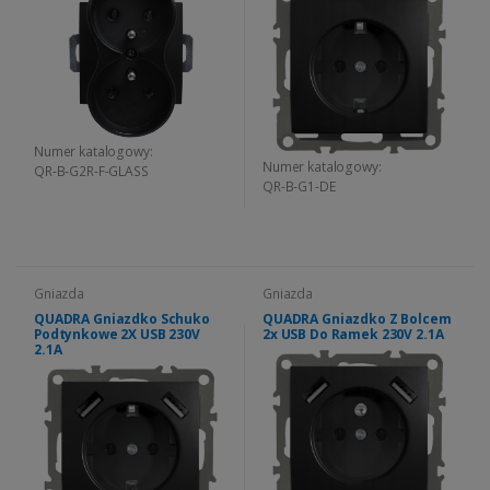
Numer katalogowy:
Numer katalogowy:
QR-B-G2R-F-GLASS
QR-B-G1-DE
Gniazda
Gniazda
QUADRA Gniazdko Schuko
QUADRA Gniazdko Z Bolcem
Podtynkowe 2X USB 230V
2x USB Do Ramek 230V 2.1A
2.1A