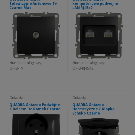
Telewizyjne Antenowe Tv
komputerowe podwójne
Czarne Mat
LAN RJ45x2
Numer katalogowy:
Numer katalogowy:
QR-B-TV
QR-B-RJ45X2
Gniazda
Gniazda
QUADRA Gniazdo Podwójne
QUADRA Gniazdo
Z Bolcem Do Ramek Czarne
Hermetyczne Z Klapką
Schuko Czarne