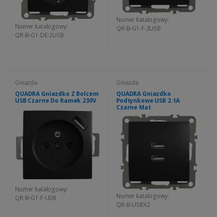
Numer katalogowy:
Numer katalogowy:
QR-B-G1-F-2USB
QR-B-G1-DE-2USB
Gniazda
Gniazda
QUADRA Gniazdko Z Bolcem
QUADRA Gniazdko
USB Czarne Do Ramek 230V
Podtynkowe USB 2.1A
Czarne Mat
Numer katalogowy:
Numer katalogowy:
QR-B-G1-F-USB
QR-B-USBX2