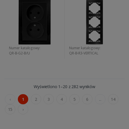
Numer katalogowy:
Numer katalogowy:
QR-B-G2-B/U
QR-B-R3-VERTICAL
Wyświetlono 1–20 z 282 wyników
‹
1
2
3
4
5
6
...
14
15
›