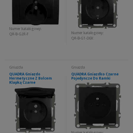
Numer katalogowy:
Numer katalogowy:
QR-B-G2R-F
QR-B-G1-DEK
Gniazda
Gniazda
QUADRA Gniazdo
QUADRA Gniazdko Czarne
Hermetyczne Z Bolcem
Pojedyncze Do Ramki
Klapką Czarne
Numer katalogowy: