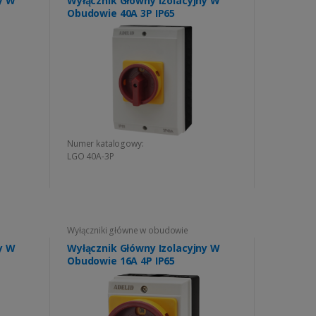
y W
Wyłącznik Główny Izolacyjny W
Obudowie 40A 3P IP65
Numer katalogowy:
LGO 40A-3P
Wyłączniki główne w obudowie
y W
Wyłącznik Główny Izolacyjny W
Obudowie 16A 4P IP65