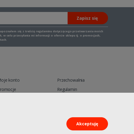
Zapisz się
zapoznałem się z
treścią regulaminu
dotyczącego przetwarzania moich
 w celu przesyłania mi informacji o ofercie sklepu tj. o promocjach,
tach.
oje konto
Przechowalnia
romocje
Regulamin
ontakt
Reklamacja
Akceptuję