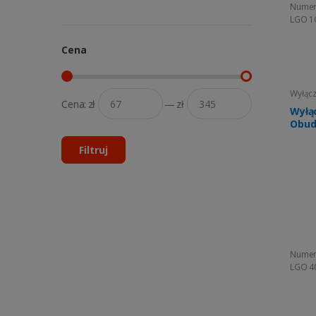
Numer
LGO 1
Cena
Wyłącz
Cena:
zł
—
zł
Wyłą
Obud
Filtruj
Numer
LGO 4