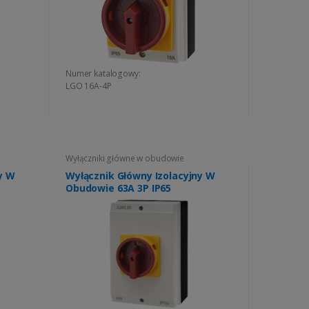
Numer katalogowy:
LGO 16A-4P
Wyłączniki główne w obudowie
y W
Wyłącznik Główny Izolacyjny W
Obudowie 63A 3P IP65