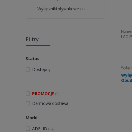
Wyłączniki pływakowe
(12)
Numer
LGO 2
Filtry
Status
Wyłącz
Dostępny
Wyłą
Obud
PROMOCJE
(0)
Darmowa dostawa
Marki
ADELID
(14)