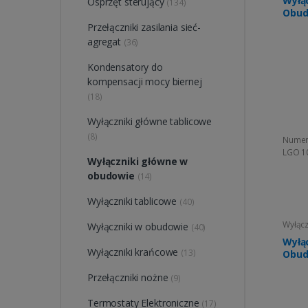
Wyłą
Osprzęt sterujący
(134)
Obud
Przełączniki zasilania sieć-
agregat
(36)
Kondensatory do
kompensacji mocy biernej
(18)
Wyłączniki główne tablicowe
(8)
Numer
LGO 1
Wyłączniki główne w
obudowie
(14)
Wyłączniki tablicowe
(40)
Wyłącz
Wyłączniki w obudowie
(40)
Wyłą
Wyłączniki krańcowe
(13)
Przełączniki nożne
(9)
Termostaty Elektroniczne
(17)