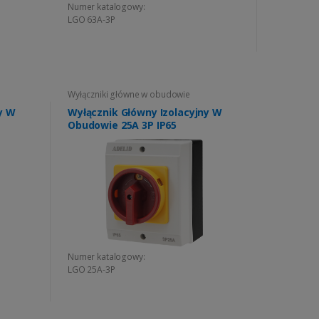
Numer katalogowy:
LGO 63A-3P
Wyłączniki główne w obudowie
y W
Wyłącznik Główny Izolacyjny W
Obudowie 25A 3P IP65
Numer katalogowy:
LGO 25A-3P