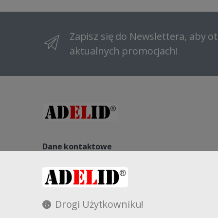
Zapisz się do Newslettera, aby 
aktualnych promocjach!
Dane kontaktowe
NIP: 8822140240, REGON: 521541563, NR KRS: 000096184
Kopernika 27, 58-260 Bielawa, Polska
Drogi Użytkowniku!