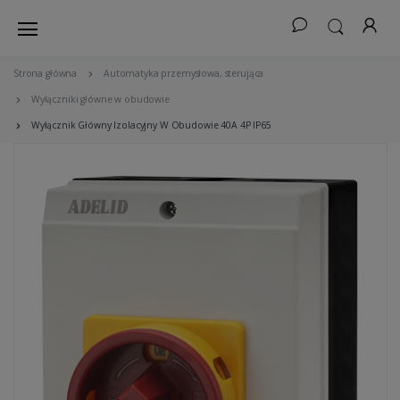
Strona główna
Automatyka przemysłowa, sterująca
Wyłączniki główne w obudowie
Wyłącznik Główny Izolacyjny W Obudowie 40A 4P IP65