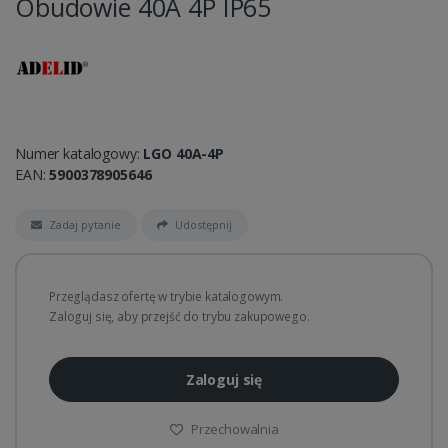
Obudowie 40A 4P IP65
Numer katalogowy:
LGO 40A-4P
EAN:
5900378905646
Zadaj pytanie
Udostępnij
Przeglądasz ofertę w trybie katalogowym.
Zaloguj się, aby przejść do trybu zakupowego.
Zaloguj się
Przechowalnia