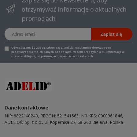
Zapisz się do Newslettera, aby
otrzymywać informacje o aktualnych
promocjach!
Adres email
Zapisz się
Oświadczam, że zapoznałem się z
treścią regulaminu
dotyczącego
przetwarzania moich danych osobowych, w celu przesyłania mi informacji o
ofercie sklepu tj. o promocjach, nowościach i rabatach.
Dane kontaktowe
NIP: 8822140240, REGON: 521541563, NR KRS: 0000961846,
ADELID® Sp. z o.o., ul. Kopernika 27, 58-260 Bielawa, Polska