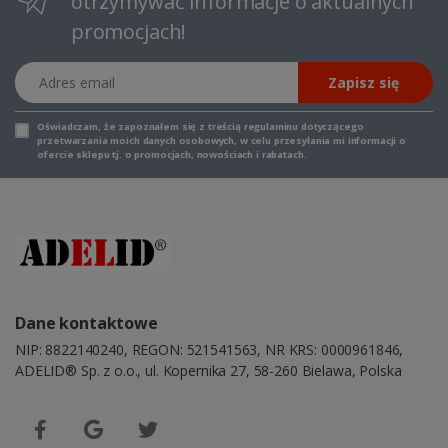
otrzymywać informacje o aktualnych
promocjach!
Adres email
Zapisz się
Oświadczam, że zapoznałem się z
treścią regulaminu
dotyczącego
przetwarzania moich danych osobowych, w celu przesyłania mi informacji o
ofercie sklepu tj. o promocjach, nowościach i rabatach.
Dane kontaktowe
NIP: 8822140240, REGON: 521541563, NR KRS: 0000961846,
ADELID® Sp. z o.o., ul. Kopernika 27, 58-260 Bielawa, Polska