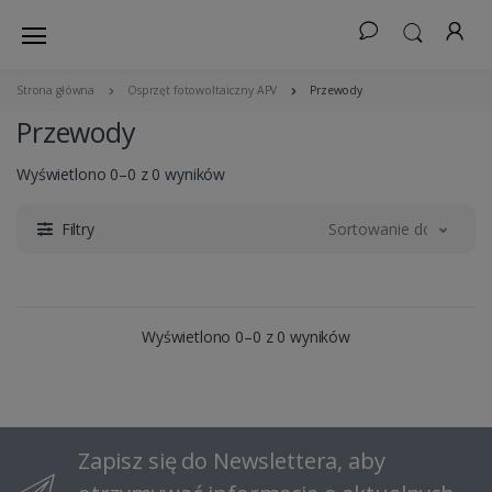
Strona główna
Osprzęt fotowoltaiczny APV
Przewody
Przewody
Wyświetlono 0–0 z 0 wyników
Filtry
Sortowanie domyślne
Wyświetlono 0–0 z 0 wyników
Zapisz się do Newslettera, aby