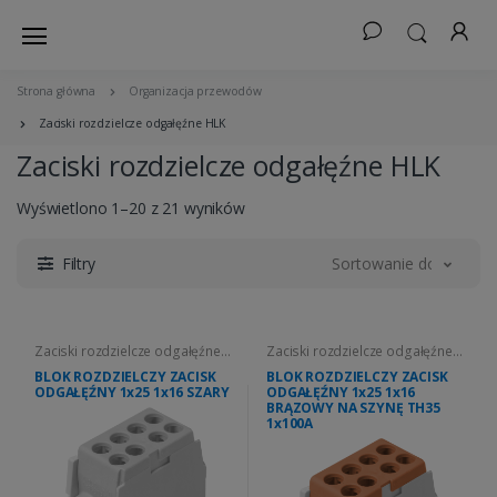
Strona główna
Organizacja przewodów
Zaciski rozdzielcze odgałęźne HLK
Zaciski rozdzielcze odgałęźne HLK
Wyświetlono 1–20 z 21 wyników
Filtry
Sortowanie domyślne
Zaciski rozdzielcze odgałęźne
Zaciski rozdzielcze odgałęźne
HLK
HLK
BLOK ROZDZIELCZY ZACISK
BLOK ROZDZIELCZY ZACISK
ODGAŁĘŹNY 1x25 1x16 SZARY
ODGAŁĘŹNY 1x25 1x16
BRĄZOWY NA SZYNĘ TH35
1x100A