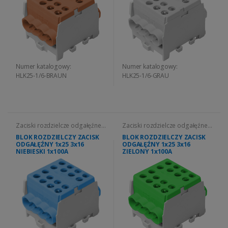
Numer katalogowy:
Numer katalogowy:
HLK25-1/6-BRAUN
HLK25-1/6-GRAU
Zaciski rozdzielcze odgałęźne
Zaciski rozdzielcze odgałęźne
HLK
HLK
BLOK ROZDZIELCZY ZACISK
BLOK ROZDZIELCZY ZACISK
ODGAŁĘŹNY 1x25 3x16
ODGAŁĘŹNY 1x25 3x16
NIEBIESKI 1x100A
ZIELONY 1x100A