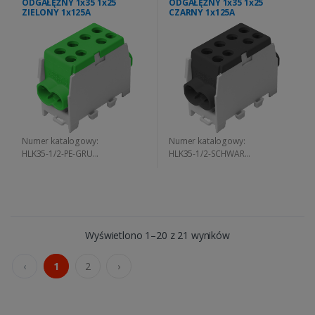
ODGAŁĘŹNY 1x35 1x25
ODGAŁĘŹNY 1x35 1x25
ZIELONY 1x125A
CZARNY 1x125A
Numer katalogowy:
Numer katalogowy:
HLK35-1/2-PE-GRU...
HLK35-1/2-SCHWAR...
Wyświetlono 1–20 z 21 wyników
‹
1
2
›