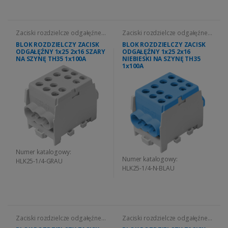
Zaciski rozdzielcze odgałęźne
Zaciski rozdzielcze odgałęźne
HLK
HLK
BLOK ROZDZIELCZY ZACISK
BLOK ROZDZIELCZY ZACISK
ODGAŁĘŹNY 1x25 2x16 SZARY
ODGAŁĘŹNY 1x25 2x16
NA SZYNĘ TH35 1x100A
NIEBIESKI NA SZYNĘ TH35
1x100A
Numer katalogowy:
Numer katalogowy:
HLK25-1/4-GRAU
HLK25-1/4-N-BLAU
Zaciski rozdzielcze odgałęźne
Zaciski rozdzielcze odgałęźne
HLK
HLK