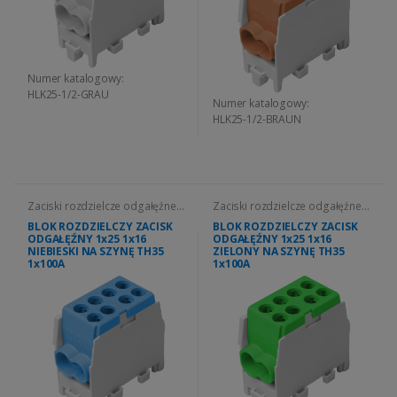
Numer katalogowy:
HLK25-1/2-GRAU
Numer katalogowy:
HLK25-1/2-BRAUN
Zaciski rozdzielcze odgałęźne
Zaciski rozdzielcze odgałęźne
HLK
HLK
BLOK ROZDZIELCZY ZACISK
BLOK ROZDZIELCZY ZACISK
ODGAŁĘŹNY 1x25 1x16
ODGAŁĘŹNY 1x25 1x16
NIEBIESKI NA SZYNĘ TH35
ZIELONY NA SZYNĘ TH35
1x100A
1x100A