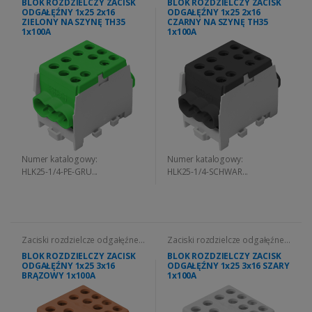
BLOK ROZDZIELCZY ZACISK
BLOK ROZDZIELCZY ZACISK
ODGAŁĘŹNY 1x25 2x16
ODGAŁĘŹNY 1x25 2x16
ZIELONY NA SZYNĘ TH35
CZARNY NA SZYNĘ TH35
1x100A
1x100A
Numer katalogowy:
Numer katalogowy:
HLK25-1/4-PE-GRU...
HLK25-1/4-SCHWAR...
Zaciski rozdzielcze odgałęźne
Zaciski rozdzielcze odgałęźne
HLK
HLK
BLOK ROZDZIELCZY ZACISK
BLOK ROZDZIELCZY ZACISK
ODGAŁĘŹNY 1x25 3x16
ODGAŁĘŹNY 1x25 3x16 SZARY
BRĄZOWY 1x100A
1x100A