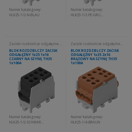
Numer katalogowy:
Numer katalogowy:
HLK25-1/2-N-BLAU
HLK25-1/2-PE-GRU...
Zaciski rozdzielcze odgałęźne
Zaciski rozdzielcze odgałęźne
HLK
HLK
BLOK ROZDZIELCZY ZACISK
BLOK ROZDZIELCZY ZACISK
ODGAŁĘŹNY 1x25 1x16
ODGAŁĘŹNY 1x25 2x16
CZARNY NA SZYNĘ TH35
BRĄZOWY NA SZYNĘ TH35
1x100A
1x100A
Numer katalogowy:
Numer katalogowy:
HLK25-1/2-SCHWAR...
HLK25-1/4-BRAUN