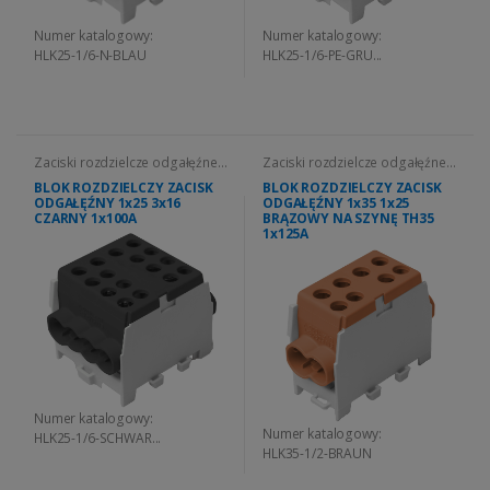
Numer katalogowy:
Numer katalogowy:
HLK25-1/6-N-BLAU
HLK25-1/6-PE-GRU...
Zaciski rozdzielcze odgałęźne
Zaciski rozdzielcze odgałęźne
HLK
HLK
BLOK ROZDZIELCZY ZACISK
BLOK ROZDZIELCZY ZACISK
ODGAŁĘŹNY 1x25 3x16
ODGAŁĘŹNY 1x35 1x25
CZARNY 1x100A
BRĄZOWY NA SZYNĘ TH35
1x125A
Numer katalogowy:
Numer katalogowy:
HLK25-1/6-SCHWAR...
HLK35-1/2-BRAUN