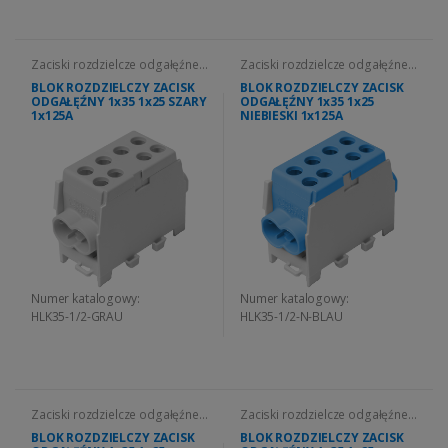
Zaciski rozdzielcze odgałęźne
Zaciski rozdzielcze odgałęźne
HLK
HLK
BLOK ROZDZIELCZY ZACISK
BLOK ROZDZIELCZY ZACISK
ODGAŁĘŹNY 1x35 1x25 SZARY
ODGAŁĘŹNY 1x35 1x25
1x125A
NIEBIESKI 1x125A
Numer katalogowy:
Numer katalogowy:
HLK35-1/2-GRAU
HLK35-1/2-N-BLAU
Zaciski rozdzielcze odgałęźne
Zaciski rozdzielcze odgałęźne
HLK
HLK
BLOK ROZDZIELCZY ZACISK
BLOK ROZDZIELCZY ZACISK