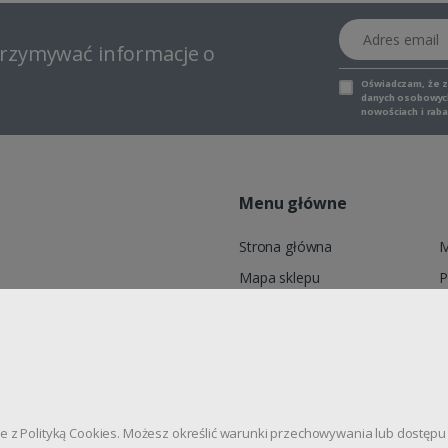
Adres email
otrzymywać informacje o
Oświadczam, że 
danych osobowych,
nowościach i raba
Menu główne
Strona główna
M
Mapa sklepu
P
6, ADELID® Sp. z o.o., ul.
Marki
K
dnie z Polityką Cookies. Możesz określić warunki przechowywania lub dostę