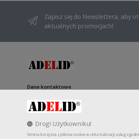
Zapisz się do Newslettera, aby 
aktualnych promocjach!
Dane kontaktowe
NIP: 8822140240, REGON: 521541563, NR KRS: 000096184
Kopernika 27, 58-260 Bielawa, Polska
Drogi Użytkowniku!
Strona korzysta z plików cookie w celu realizacji usług zgo