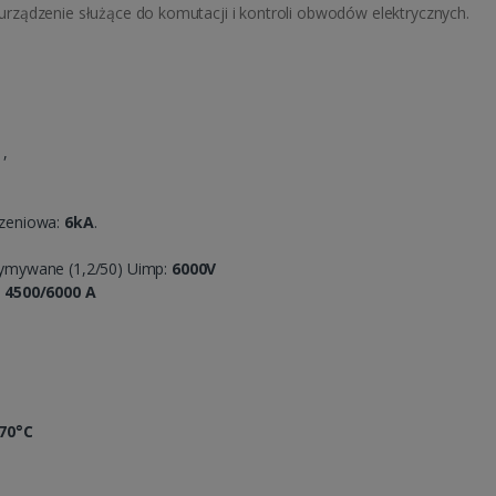
rządzenie służące do komutacji i kontroli obwodów elektrycznych.
,
zeniowa:
6kA
.
ymywane (1,2/50) Uimp:
6000V
:
4500/6000 A
70°C