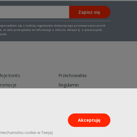
Zapisz się
zapoznałem się z
treścią regulaminu
dotyczącego przetwarzania moich
 w celu przesyłania mi informacji o ofercie sklepu tj. o promocjach,
tach.
oje konto
Przechowalnia
romocje
Regulamin
ontakt
Reklamacja
Akceptuję
pu mechanizmu cookie w Twojej