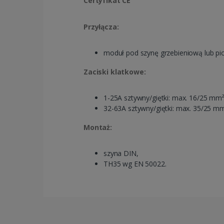
Certyfikat CE
Przyłącza:
moduł pod szynę grzebieniową lub p
Zaciski klatkowe:
1-25A sztywny/giętki: max. 16/25 mm
32-63A sztywny/giętki: max. 35/25 m
Montaż:
szyna DIN,
TH35 wg EN 50022.