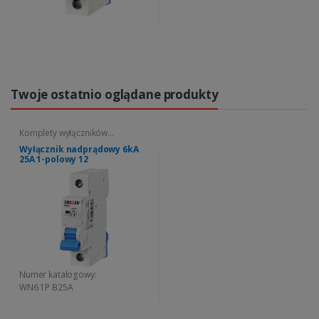
Twoje ostatnio oglądane produkty
Komplety wyłączników
nadprądowych
Wyłącznik nadprądowy 6kA
25A 1-polowy 12
Numer katalogowy:
WN6 1P B25A