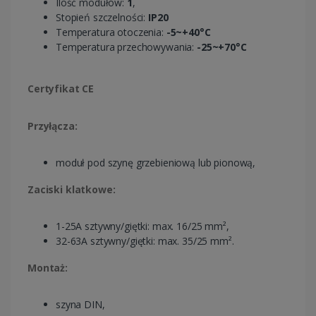
Ilość modułów:
1
,
Stopień szczelności:
IP20
Temperatura otoczenia:
-5~+40°C
Temperatura przechowywania:
-25~+70°C
Certyfikat CE
Przyłącza:
moduł pod szynę grzebieniową lub pionową,
Zaciski klatkowe:
1-25A sztywny/giętki: max. 16/25 mm²,
32-63A sztywny/giętki: max. 35/25 mm².
Montaż:
szyna DIN,