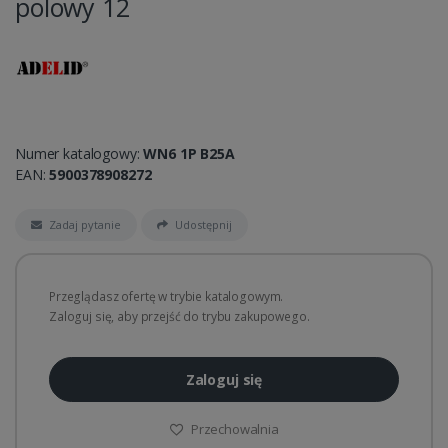
polowy 12
Numer katalogowy:
WN6 1P B25A
EAN:
5900378908272
Zadaj pytanie
Udostępnij
Przeglądasz ofertę w trybie katalogowym.
Zaloguj się, aby przejść do trybu zakupowego.
Zaloguj się
Przechowalnia