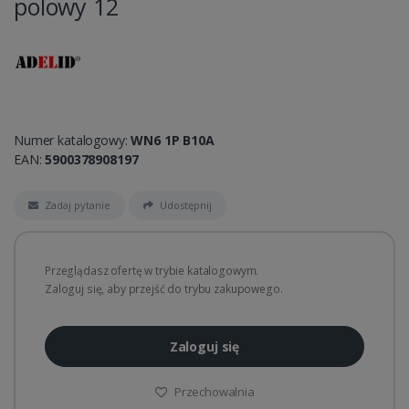
polowy 12
Numer katalogowy:
WN6 1P B10A
EAN:
5900378908197
Zadaj pytanie
Udostępnij
Przeglądasz ofertę w trybie katalogowym.
Zaloguj się, aby przejść do trybu zakupowego.
Zaloguj się
Przechowalnia