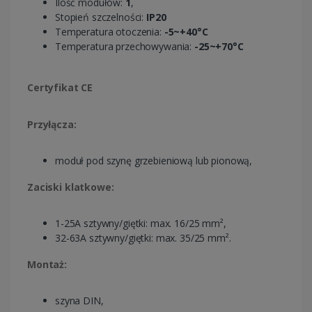
Ilość modułów:
1
,
Stopień szczelności:
IP20
Temperatura otoczenia:
-5~+40°C
Temperatura przechowywania:
-25~+70°C
Certyfikat CE
Przyłącza:
moduł pod szynę grzebieniową lub pionową,
Zaciski klatkowe:
1-25A sztywny/giętki: max. 16/25 mm²,
32-63A sztywny/giętki: max. 35/25 mm².
Montaż:
szyna DIN,