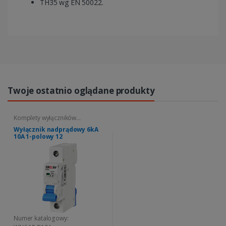
TH35 wg EN 50022.
Twoje ostatnio oglądane produkty
Komplety wyłączników
nadprądowych
Wyłącznik nadprądowy 6kA
10A 1-polowy 12
Numer katalogowy: