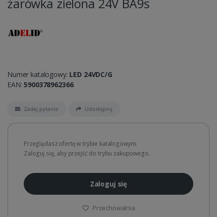
żarówka zielona 24V BA9s
Numer katalogowy:
LED 24VDC/G
EAN:
5900378962366
Zadaj pytanie
Udostępnij
Przeglądasz ofertę w trybie katalogowym.
Zaloguj się, aby przejść do trybu zakupowego.
Zaloguj się
Przechowalnia