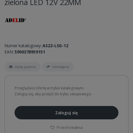
zielona LED 12V 22MM
Numer katalogowy:
AS22-LSG-12
EAN:
5900378959151
Zadaj pytanie
Udostępnij
Przeglądasz ofertę w trybie katalogowym.
Zaloguj się, aby przejść do trybu zakupowego.
Zaloguj się
Przechowalnia