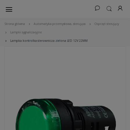
Strona główna
Automatyka przemysłowa, sterująca
Osprzęt sterujący
Lampki sygnalizacyjne
Lampka kontrolka sterownicza zielona LED 12V 22MM