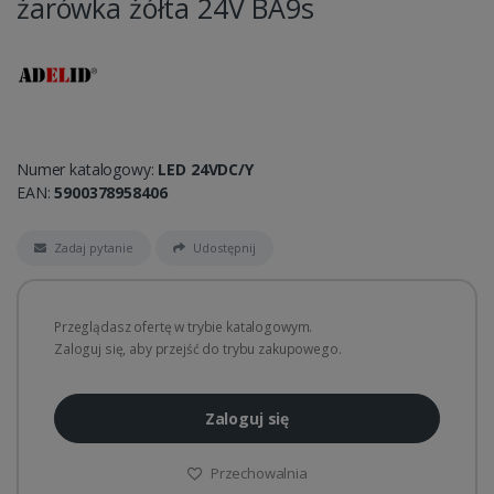
żarówka żółta 24V BA9s
Numer katalogowy:
LED 24VDC/Y
EAN:
5900378958406
Zadaj pytanie
Udostępnij
Przeglądasz ofertę w trybie katalogowym.
Zaloguj się, aby przejść do trybu zakupowego.
Zaloguj się
Przechowalnia