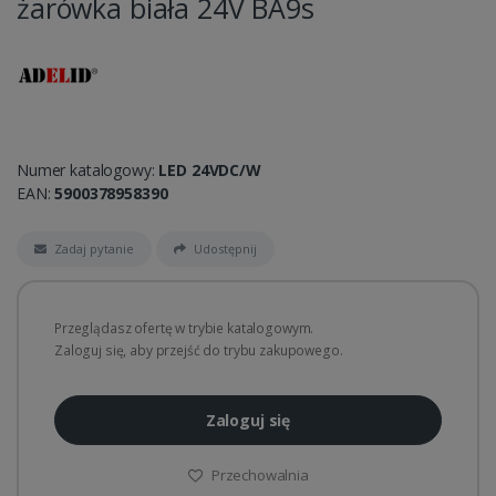
żarówka biała 24V BA9s
Numer katalogowy:
LED 24VDC/W
EAN:
5900378958390
Zadaj pytanie
Udostępnij
Przeglądasz ofertę w trybie katalogowym.
Zaloguj się, aby przejść do trybu zakupowego.
Zaloguj się
Przechowalnia