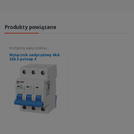
Produkty powiązane
Komplety wyłączników
nadprądowych
Wyłącznik nadprądowy 6kA
32A 3-polowy 4