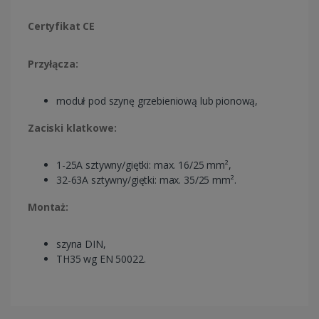
Certyfikat CE
Przyłącza:
moduł pod szynę grzebieniową lub pionową,
Zaciski klatkowe:
1-25A sztywny/giętki: max. 16/25 mm²,
32-63A sztywny/giętki: max. 35/25 mm².
Montaż:
szyna DIN,
TH35 wg EN 50022.