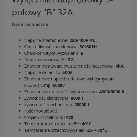
polowy "B" 32A.
Dane techniczne:
Napięcie znamionowe:
230/400V AC
,
Częstotliwość znamionowa:
50/60 Hz
,
Charakterystyka wyzwalania:
B
,
Prąd znamionowy (A):
32,
Znamionowa zwarciowa zdolność łączeniowa:
6kA
.
Napięcie izolacji Ui:
500V
Znamionowe napięcie udarowe wytrzymywane
(1,2/50) Uimp:
6000V
Znamionowa zdolność wyłączeniowa:
4500/6000 A
Żywotność elektryczna:
8000 t
Żywotność mechaniczna:
20000 t
Ilość modułów:
3
,
Stopień szczelności:
IP20
Temperatura otoczenia:
-5~+40°C
Temperatura przechowywania:
-25~+70°C