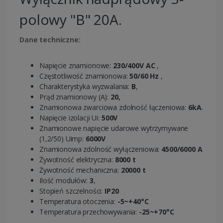
polowy "B" 20A.
Dane techniczne:
Napięcie znamionowe:
230/400V AC
,
Częstotliwość znamionowa:
50/60 Hz
,
Charakterystyka wyzwalania:
B
,
Prąd znamionowy (A):
20,
Znamionowa zwarciowa zdolność łączeniowa:
6kA
.
Napięcie izolacji Ui:
500V
Znamionowe napięcie udarowe wytrzymywane
(1,2/50) Uimp:
6000V
Znamionowa zdolność wyłączeniowa:
4500/6000 A
Żywotność elektryczna:
8000 t
Żywotność mechaniczna:
20000 t
Ilość modułów:
3
,
Stopień szczelności:
IP20
Temperatura otoczenia:
-5~+40°C
Temperatura przechowywania:
-25~+70°C