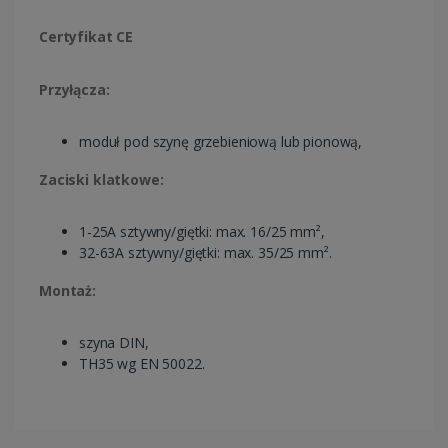
Certyfikat CE
Przyłącza:
moduł pod szynę grzebieniową lub pionową,
Zaciski klatkowe:
1-25A sztywny/giętki: max. 16/25 mm²,
32-63A sztywny/giętki: max. 35/25 mm².
Montaż:
szyna DIN,
TH35 wg EN 50022.