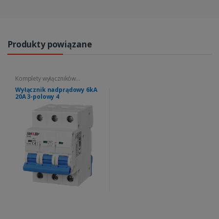
Produkty powiązane
Komplety wyłączników
nadprądowych
Wyłącznik nadprądowy 6kA
20A 3-polowy 4