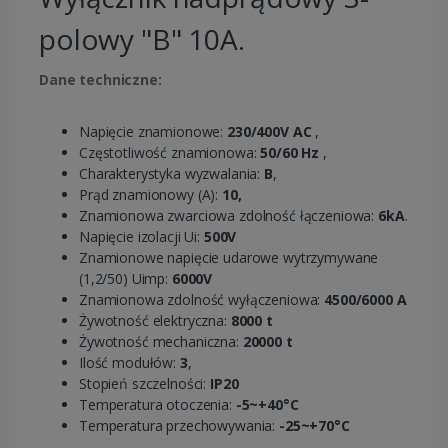
polowy "B" 10A.
Dane techniczne:
Napięcie znamionowe:
230/400V AC
,
Częstotliwość znamionowa:
50/60 Hz
,
Charakterystyka wyzwalania:
B
,
Prąd znamionowy (A):
10,
Znamionowa zwarciowa zdolność łączeniowa:
6kA
.
Napięcie izolacji Ui:
500V
Znamionowe napięcie udarowe wytrzymywane
(1,2/50) Uimp:
6000V
Znamionowa zdolność wyłączeniowa:
4500/6000 A
Żywotność elektryczna:
8000 t
Żywotność mechaniczna:
20000 t
Ilość modułów:
3
,
Stopień szczelności:
IP20
Temperatura otoczenia:
-5~+40°C
Temperatura przechowywania:
-25~+70°C