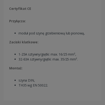
Certyfikat CE
Przyłącza:
moduł pod szynę grzebieniową lub pionową,
Zaciski klatkowe:
1-25A sztywny/giętki: max. 16/25 mm²,
32-63A sztywny/giętki: max. 35/25 mm².
Montaż:
szyna DIN,
TH35 wg EN 50022.