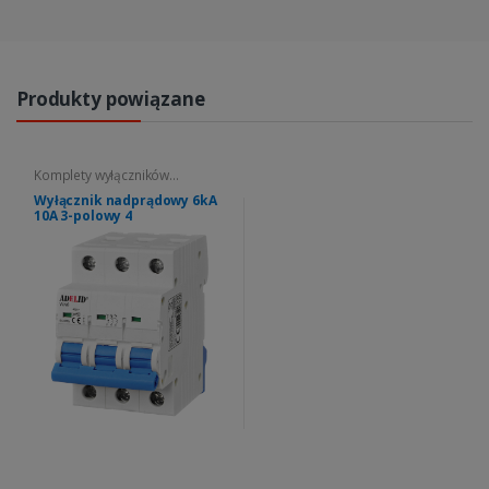
Produkty powiązane
Komplety wyłączników
nadprądowych
Wyłącznik nadprądowy 6kA
10A 3-polowy 4