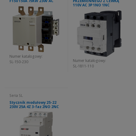
F150 150A 75KW 230V AC
PRZEMIENNEGO Z CEWKĄ
110V AC 3P 1NO 1NC
Numer katalogowy:
Numer katalogowy:
SL-150-230
SL-1811-110
Seria SL
Stycznik modułowy 25-22
230V 25A 4Z 3-faz 2NO 2NC