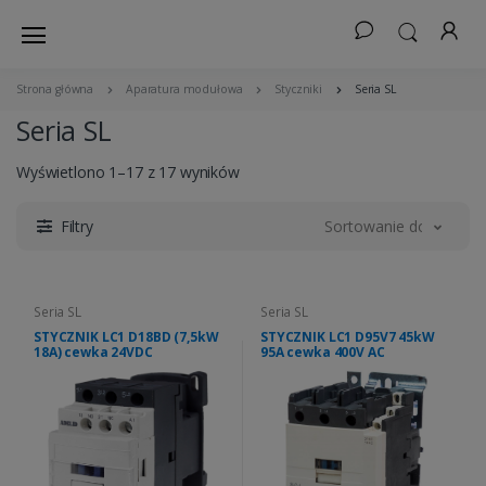
Strona główna
Aparatura modułowa
Styczniki
Seria SL
Seria SL
Wyświetlono 1–17 z 17 wyników
Filtry
Sortowanie domyślne
Seria SL
Seria SL
STYCZNIK LC1 D18BD (7,5kW
STYCZNIK LC1 D95V7 45kW
18A) cewka 24VDC
95A cewka 400V AC