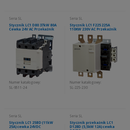
Seria SL
Seria SL
Stycznik LC1 D80 37kW 80A
Stycznik LC1 F225 225A
Cewka 24V AC Przekaźnik
110KW 230V AC Przekaźnik
Numer katalogowy:
Numer katalogowy:
SL-9511-24
SL-225-230
Seria SL
Seria SL
Stycznik LC1 25BD (11kW
Stycznik przekażnik LC1
25A) cewka 24VDC
D12BD (5,5kW 12A) cewka