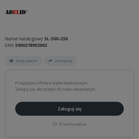
Numer katalogowy:
SL-500-230
EAN:
5900378902003
Zadaj pytanie
Udostępnij
Przeglądasz ofertę w trybie katalogowym.
Zaloguj się, aby przejść do trybu zakupowego.
Zaloguj się
Przechowalnia