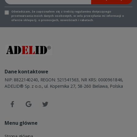
Oświadczam, że zapoznałem się z
treścią regulaminu
dotyczącego
przetwarzania moich danych osobowych, w celu przesyłania mi informacji o
ofercie sklepu tj. o promocjach, nowościach i rabatach.
Dane kontaktowe
NIP: 8822140240, REGON: 521541563, NR KRS: 0000961846,
ADELID® Sp. z o.o., ul. Kopernika 27, 58-260 Bielawa, Polska
Menu główne
Strona główna