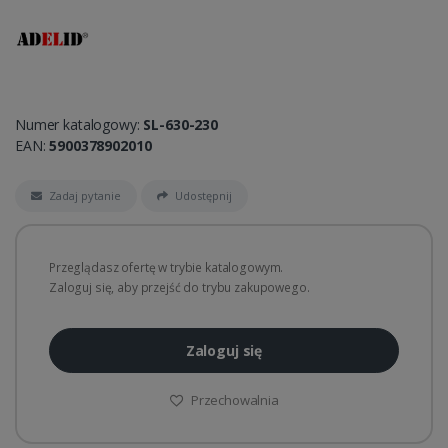
Numer katalogowy:
SL-630-230
EAN:
5900378902010
Zadaj pytanie
Udostępnij
Przeglądasz ofertę w trybie katalogowym.
Zaloguj się, aby przejść do trybu zakupowego.
Zaloguj się
Przechowalnia