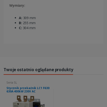
Wymiary:
A:
309 mm
B:
255 mm
C:
304 mm
Twoje ostatnio oglądane produkty
Seria SL
Stycznik przekaźnik LC1 F630
630A 400kW 230V AC