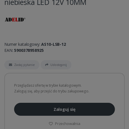
niebieska LED 12V 10MM
Numer katalogowy:
AS10-LSB-12
EAN:
5900378958925
Zadaj pytanie
Udostępnij
Przeglądasz ofertę w trybie katalogowym.
Zaloguj się, aby przejść do trybu zakupowego.
Zaloguj się
Przechowalnia