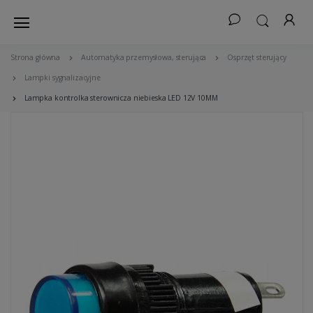
Strona główna
Automatyka przemysłowa, sterująca
Osprzęt sterujący
Lampki sygnalizacyjne
Lampka kontrolka sterownicza niebieska LED 12V 10MM