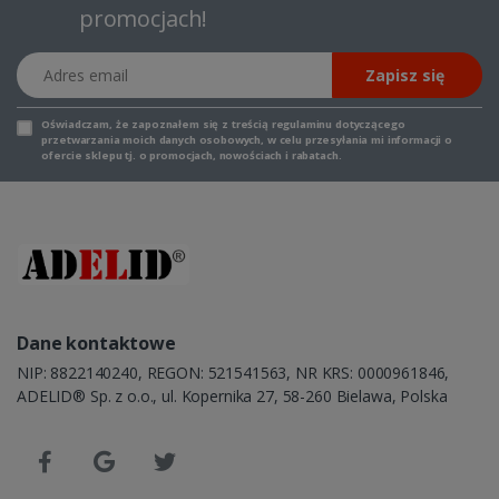
promocjach!
Adres email
Zapisz się
Oświadczam, że zapoznałem się z
treścią regulaminu
dotyczącego
przetwarzania moich danych osobowych, w celu przesyłania mi informacji o
ofercie sklepu tj. o promocjach, nowościach i rabatach.
Dane kontaktowe
NIP: 8822140240, REGON: 521541563, NR KRS: 0000961846,
ADELID® Sp. z o.o., ul. Kopernika 27, 58-260 Bielawa, Polska