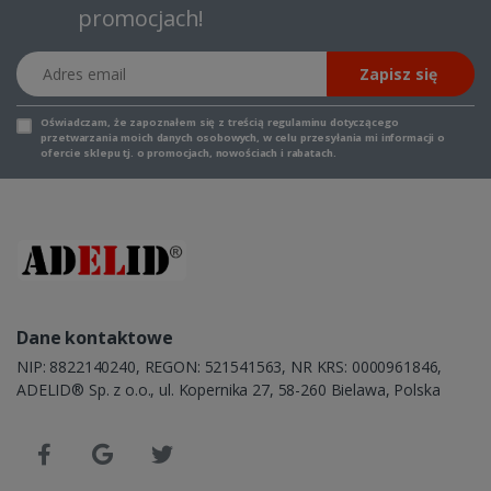
promocjach!
Adres email
Zapisz się
Oświadczam, że zapoznałem się z
treścią regulaminu
dotyczącego
przetwarzania moich danych osobowych, w celu przesyłania mi informacji o
ofercie sklepu tj. o promocjach, nowościach i rabatach.
Dane kontaktowe
NIP: 8822140240, REGON: 521541563, NR KRS: 0000961846,
ADELID® Sp. z o.o., ul. Kopernika 27, 58-260 Bielawa, Polska