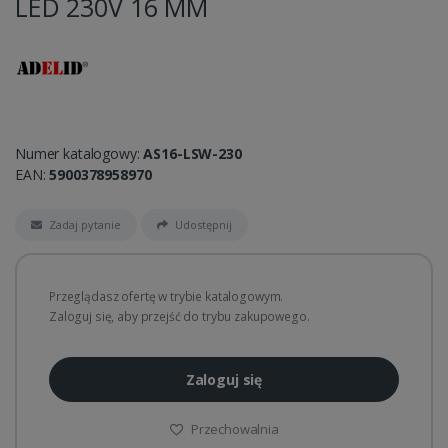
LED 230V 16 MM
Numer katalogowy:
AS16-LSW-230
EAN:
5900378958970
Zadaj pytanie
Udostępnij
Przeglądasz ofertę w trybie katalogowym.
Zaloguj się, aby przejść do trybu zakupowego.
Zaloguj się
Przechowalnia