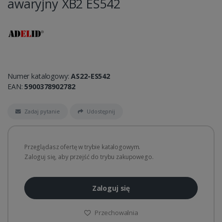
awaryjny XB2 ES542
Numer katalogowy:
AS22-ES542
EAN:
5900378902782
Zadaj pytanie
Udostępnij
Przeglądasz ofertę w trybie katalogowym.
Zaloguj się, aby przejść do trybu zakupowego.
Zaloguj się
Przechowalnia