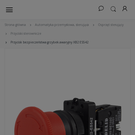
Strona główna
Automatyka przemysłowa, sterująca
Osprzęt sterujący
Przyciski sterownicze
Przycisk bezpieczeństwa grzybek awaryjny XB2 ES542