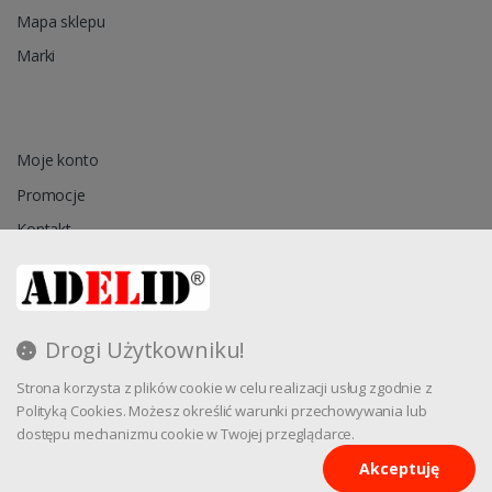
Mapa sklepu
Marki
Moje konto
Promocje
Kontakt
Przechowalnia
Drogi Użytkowniku!
Regulamin
Strona korzysta z plików cookie w celu realizacji usług zgodnie z
Reklamacja
Polityką Cookies. Możesz określić warunki przechowywania lub
dostępu mechanizmu cookie w Twojej przeglądarce.
Akceptuję
Oprogramowanie sklepu internetowego dostarcza
CStore.pl