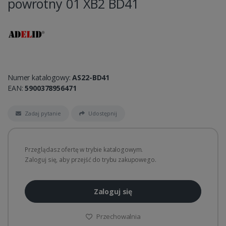
powrotny 01 XB2 BD41
Numer katalogowy:
AS22-BD41
EAN:
5900378956471
Zadaj pytanie
Udostępnij
Przeglądasz ofertę w trybie katalogowym.
Zaloguj się, aby przejść do trybu zakupowego.
Zaloguj się
Przechowalnia