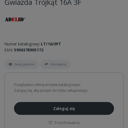
Gwiazda Trójkąt 16A 3F
Numer katalogowy:
LT/16/0YT
EAN:
5900378905172
Zadaj pytanie
Udostępnij
Przeglądasz ofertę w trybie katalogowym.
Zaloguj się, aby przejść do trybu zakupowego.
Zaloguj się
Przechowalnia