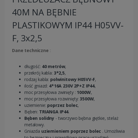
40M NA BĘBNIE
PLASTIKOWYM IP44 H05VV-
F, 3x2,5
Dane techniczne
:
długość:
40 metrów
,
przekrój kabla:
3*2,5
,
rodzaj kabla:
polwinitowy H05VV-F
,
ilość gniazd:
4*16A 230V 2P+Z IP44
,
moc przesyłowa zwinięty :
1000W
,
moc przesyłowa rozwinięty:
3500W
,
uziemienie:
poprzez bolec
,
Bęben:
TRIANGA IP44
.
Bęben solidny
- tworzywo bębna giętkie, stelaż
metalowy.
Gniazda
uziemieniem poprzez bolec
. Umożliwia
to bezpieczną i prawidłową pracę urządzeń