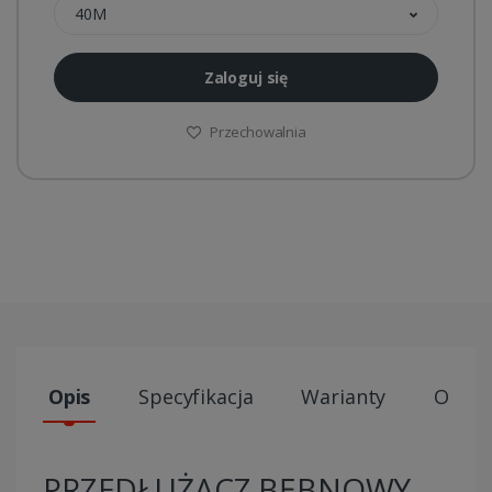
40M
Zaloguj się
Przechowalnia
Opis
Specyfikacja
Warianty
Opini
PRZEDŁUŻACZ BĘBNOWY