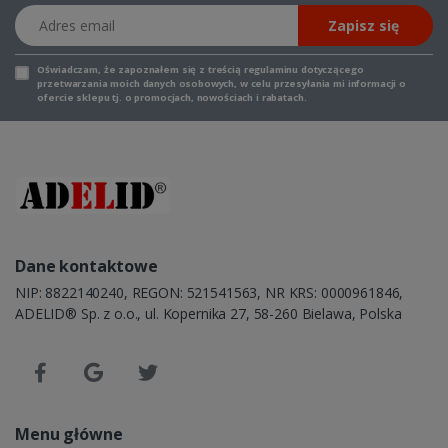
Adres email
Zapisz się
Oświadczam, że zapoznałem się z
treścią regulaminu
dotyczącego
przetwarzania moich danych osobowych, w celu przesyłania mi informacji o
ofercie sklepu tj. o promocjach, nowościach i rabatach.
Dane kontaktowe
NIP: 8822140240, REGON: 521541563, NR KRS: 0000961846,
ADELID® Sp. z o.o., ul. Kopernika 27, 58-260 Bielawa, Polska
Menu główne