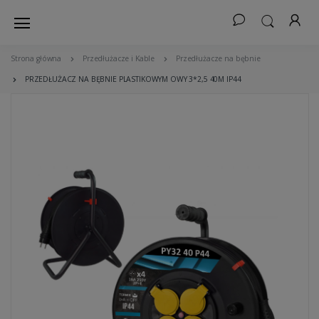
Strona główna
Przedłużacze i Kable
Przedłużacze na bębnie
PRZEDŁUŻACZ NA BĘBNIE PLASTIKOWYM OWY 3*2,5 40M IP44