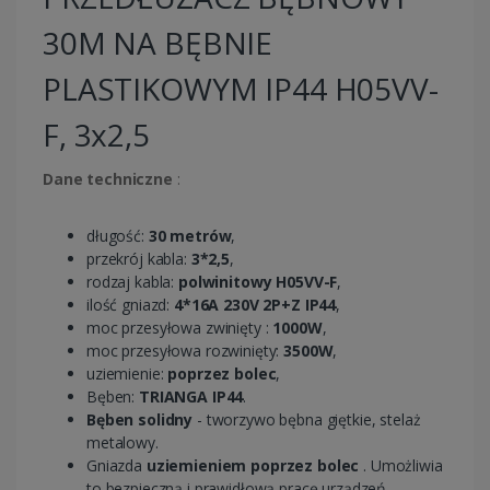
30M NA BĘBNIE
PLASTIKOWYM IP44 H05VV-
F, 3x2,5
Dane techniczne
:
długość:
30 metrów
,
przekrój kabla:
3*2,5
,
rodzaj kabla:
polwinitowy H05VV-F
,
ilość gniazd:
4*16A 230V 2P+Z IP44
,
moc przesyłowa zwinięty :
1000W
,
moc przesyłowa rozwinięty:
3500W
,
uziemienie:
poprzez bolec
,
Bęben:
TRIANGA IP44
.
Bęben solidny
- tworzywo bębna giętkie, stelaż
metalowy.
Gniazda
uziemieniem poprzez bolec
. Umożliwia
to bezpieczną i prawidłową pracę urządzeń