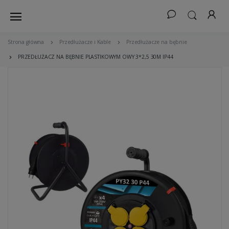
Strona główna
Przedłużacze i Kable
Przedłużacze na bębnie
PRZEDŁUŻACZ NA BĘBNIE PLASTIKOWYM OWY 3*2,5 30M IP44