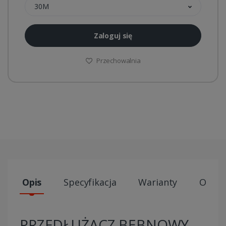
30M
Zaloguj się
Przechowalnia
Opis
Specyfikacja
Warianty
Opini
PRZEDŁUŻACZ BĘBNOWY