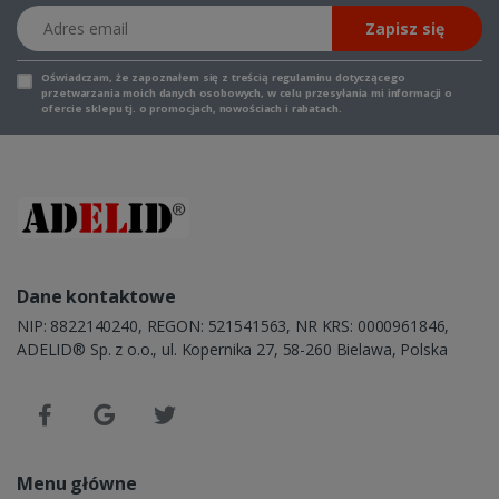
Adres email
Zapisz się
Oświadczam, że zapoznałem się z
treścią regulaminu
dotyczącego
przetwarzania moich danych osobowych, w celu przesyłania mi informacji o
ofercie sklepu tj. o promocjach, nowościach i rabatach.
Dane kontaktowe
NIP: 8822140240, REGON: 521541563, NR KRS: 0000961846,
ADELID® Sp. z o.o., ul. Kopernika 27, 58-260 Bielawa, Polska
Menu główne