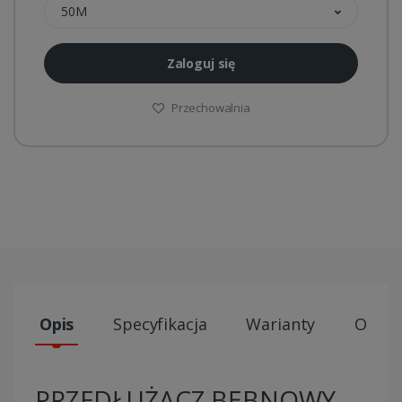
50M
Zaloguj się
Przechowalnia
Opis
Specyfikacja
Warianty
Opini
PRZEDŁUŻACZ BĘBNOWY