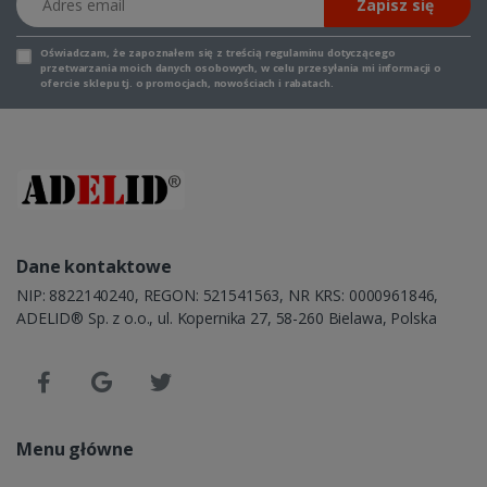
Zapisz się
Oświadczam, że zapoznałem się z
treścią regulaminu
dotyczącego
przetwarzania moich danych osobowych, w celu przesyłania mi informacji o
ofercie sklepu tj. o promocjach, nowościach i rabatach.
Dane kontaktowe
NIP: 8822140240, REGON: 521541563, NR KRS: 0000961846,
ADELID® Sp. z o.o., ul. Kopernika 27, 58-260 Bielawa, Polska
Menu główne