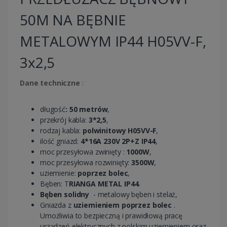
50M NA BĘBNIE
METALOWYM IP44 H05VV-F,
3x2,5
Dane techniczne
:
długość
: 50 metrów
,
przekrój kabla:
3*2,5
,
rodzaj kabla:
polwinitowy H05VV-F
,
ilość gniazd:
4*16A 230V 2P+Z IP44
,
moc przesyłowa zwinięty :
1000W
,
moc przesyłowa rozwinięty:
3500W
,
uziemienie:
poprzez bolec
,
Bęben: T
RIANGA METAL IP44
.
Bęben solidny
- metalowy bęben i stelaż,
Gniazda z
uziemieniem poprzez bolec
.
Umożliwia to bezpieczną i prawidłową pracę
urządzeń elektrycznych z polskim uziemieniem oraz