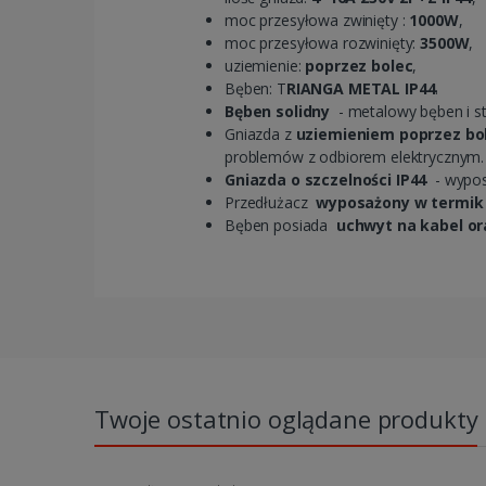
moc przesyłowa zwinięty :
1000W
,
moc przesyłowa rozwinięty:
3500W
,
uziemienie:
poprzez bolec
,
Bęben: T
RIANGA METAL IP44
.
Bęben solidny
- metalowy bęben i st
Gniazda z
uziemieniem poprzez bo
problemów z odbiorem elektrycznym.
Gniazda o szczelności IP44
- wypos
Przedłużacz
wyposażony w termi
Bęben posiada
uchwyt na kabel o
Twoje ostatnio oglądane produkty