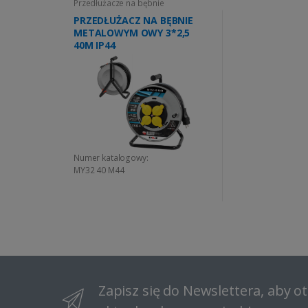
Przedłużacze na bębnie
PRZEDŁUŻACZ NA BĘBNIE
METALOWYM OWY 3*2,5
40M IP44
Numer katalogowy:
MY32 40 M44
Zapisz się do Newslettera, aby 