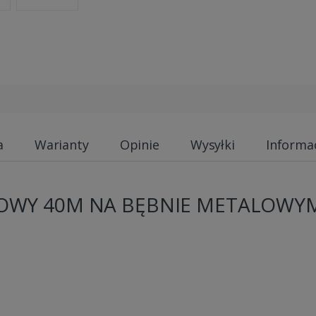
a
Warianty
Opinie
Wysyłki
Informa
WY 40M NA BĘBNIE METALOWYM I