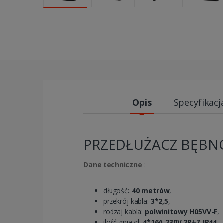
Opis
Specyfikacj
PRZEDŁUŻACZ BĘBNO
Dane techniczne
:
długość
: 40 metrów
,
przekrój kabla:
3*2,5
,
rodzaj kabla:
polwinitowy H05VV-F
,
ilość gniazd:
4*16A 230V 2P+Z IP44
,