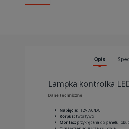
Opis
Spec
Lampka kontrolka LED
Dane techniczne:
Napięcie:
12V AC/DC
Korpus:
tworzywo
Montaż:
przykręcana do panelu, ob
Typ łączenia:
złącze śrubowe