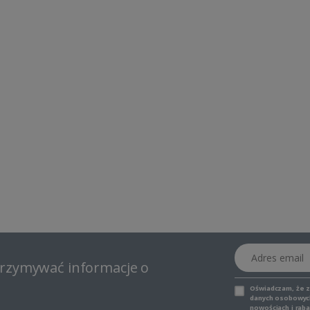
Adres email
otrzymywać informacje o
Oświadczam, że 
danych osobowych,
nowościach i raba