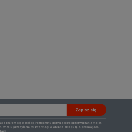
Zapisz się
zapoznałem się z
treścią regulaminu
dotyczącego przetwarzania moich
 w celu przesyłania mi informacji o ofercie sklepu tj. o promocjach,
tach.