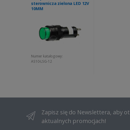
sterownicza zielona LED 12V
10MM
Numer katalogowy:
AS10-LSG-12
Zapisz się do Newslettera, aby 
aktualnych promocjach!