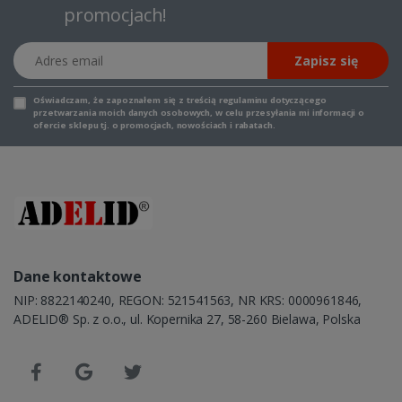
promocjach!
Adres email
Zapisz się
Oświadczam, że zapoznałem się z
treścią regulaminu
dotyczącego
przetwarzania moich danych osobowych, w celu przesyłania mi informacji o
ofercie sklepu tj. o promocjach, nowościach i rabatach.
Dane kontaktowe
NIP: 8822140240, REGON: 521541563, NR KRS: 0000961846,
ADELID® Sp. z o.o., ul. Kopernika 27, 58-260 Bielawa, Polska