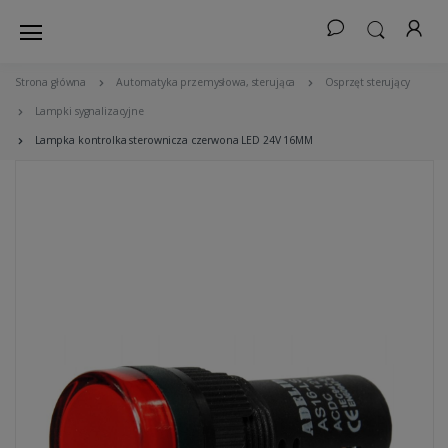
Strona główna
Automatyka przemysłowa, sterująca
Osprzęt sterujący
Lampki sygnalizacyjne
Lampka kontrolka sterownicza czerwona LED 24V 16MM