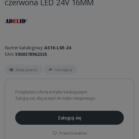
czerwona LED 24V 16MM
Numer katalogowy:
AS16-LSR-24
EAN:
5900378962335
Zadaj pytanie
Udostępnij
Przeglądasz ofertę w trybie katalogowym.
Zaloguj się, aby przejść do trybu zakupowego.
Zaloguj się
Przechowalnia