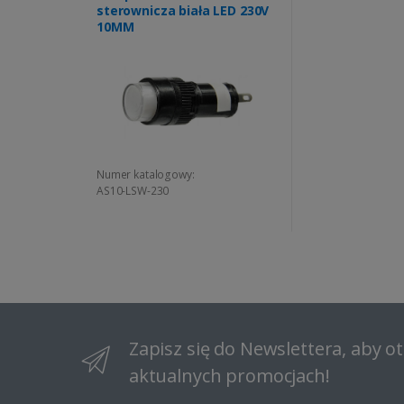
sterownicza biała LED 230V
10MM
Numer katalogowy:
AS10-LSW-230
Zapisz się do Newslettera, aby 
aktualnych promocjach!