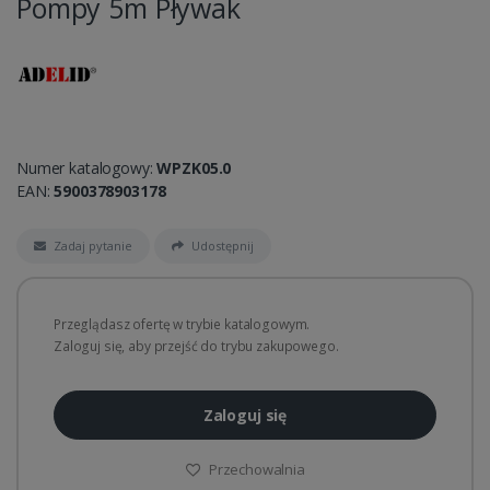
Pompy 5m Pływak
Numer katalogowy:
WPZK05.0
EAN:
5900378903178
Zadaj pytanie
Udostępnij
Przeglądasz ofertę w trybie katalogowym.
Zaloguj się, aby przejść do trybu zakupowego.
Zaloguj się
Przechowalnia