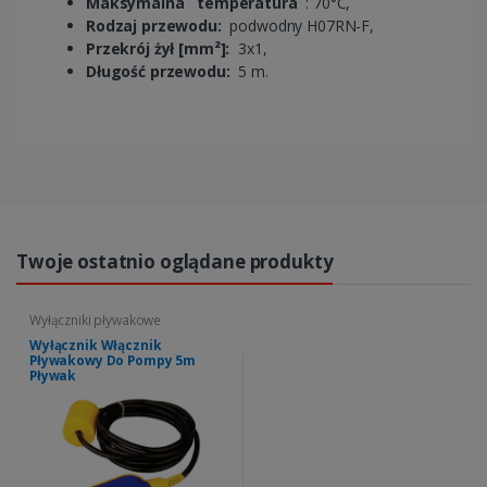
Maksymalna
temperatura
: 70°C,
Rodzaj przewodu:
podwodny H07RN-F,
Przekrój żył [mm²]:
3x1,
Długość przewodu:
5 m.
Twoje ostatnio oglądane produkty
Wyłączniki pływakowe
Wyłącznik Włącznik
Pływakowy Do Pompy 5m
Pływak