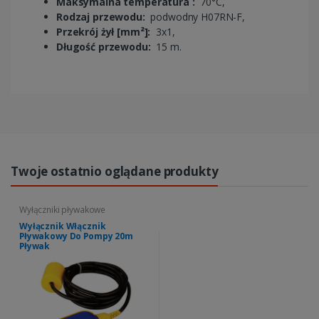
Maksymalna temperatura :
70°C,
Rodzaj przewodu:
podwodny H07RN-F,
Przekrój żył [mm²]:
3x1,
Długość przewodu:
15 m.
Twoje ostatnio oglądane produkty
Wyłączniki pływakowe
Wyłącznik Włącznik
Pływakowy Do Pompy 20m
Pływak