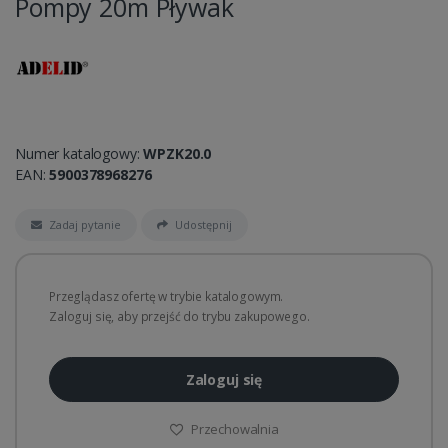
Pompy 20m Pływak
Numer katalogowy:
WPZK20.0
EAN:
5900378968276
Zadaj pytanie
Udostępnij
Przeglądasz ofertę w trybie katalogowym.
Zaloguj się, aby przejść do trybu zakupowego.
Zaloguj się
Przechowalnia