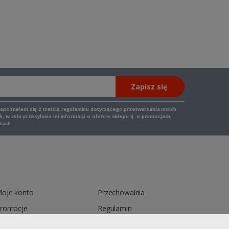
Zapisz się
zapoznałem się z
treścią regulaminu
dotyczącego przetwarzania moich
 w celu przesyłania mi informacji o ofercie sklepu tj. o promocjach,
tach.
oje konto
Przechowalnia
romocje
Regulamin
ontakt
Reklamacja