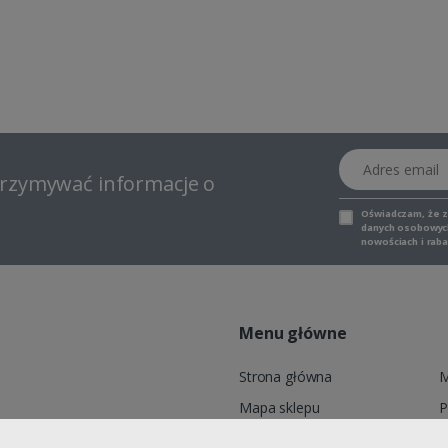
Adres email
otrzymywać informacje o
Oświadczam, że 
danych osobowych,
nowościach i raba
Menu główne
Strona główna
M
Mapa sklepu
P
6, ADELID® Sp. z o.o., ul.
Marki
K