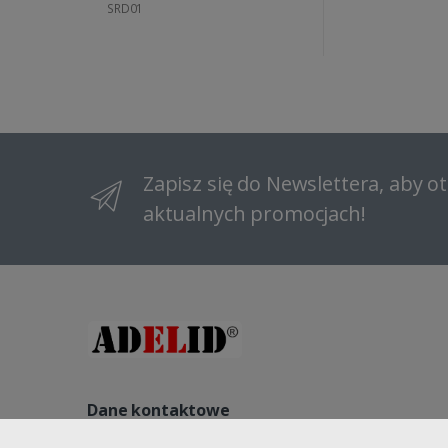
SRD01
Zapisz się do Newslettera, aby 
aktualnych promocjach!
Dane kontaktowe
NIP: 8822140240, REGON: 521541563, NR KRS: 000096184