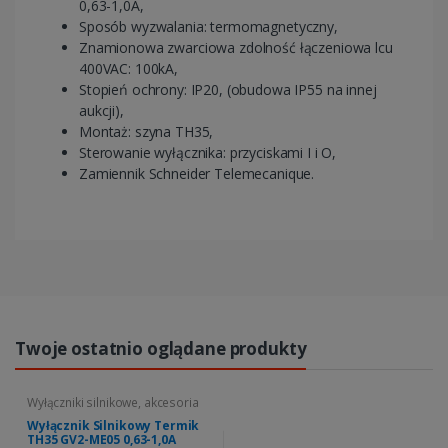
0,63-1,0A,
Sposób wyzwalania: termomagnetyczny,
Znamionowa zwarciowa zdolność łączeniowa lcu
400VAC: 100kA,
Stopień ochrony: IP20, (obudowa IP55 na innej
aukcji),
Montaż: szyna TH35,
Sterowanie wyłącznika: przyciskami I i O,
Zamiennik Schneider Telemecanique.
Twoje ostatnio oglądane produkty
Wyłączniki silnikowe, akcesoria
Wyłącznik Silnikowy Termik
TH35 GV2-ME05 0,63-1,0A