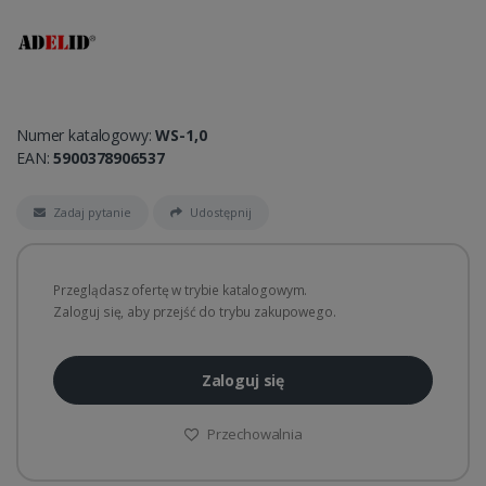
Numer katalogowy:
WS-1,0
EAN:
5900378906537
Zadaj pytanie
Udostępnij
Przeglądasz ofertę w trybie katalogowym.
Zaloguj się, aby przejść do trybu zakupowego.
Zaloguj się
Przechowalnia