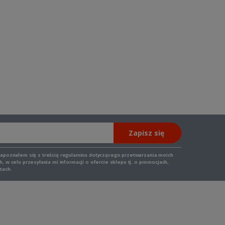
Zapisz się
zapoznałem się z
treścią regulaminu
dotyczącego przetwarzania moich
 w celu przesyłania mi informacji o ofercie sklepu tj. o promocjach,
tach.