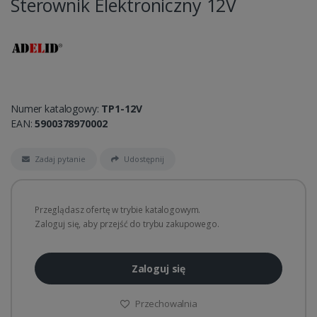
Sterownik Elektroniczny 12V
Numer katalogowy:
TP1-12V
EAN:
5900378970002
Zadaj pytanie
Udostępnij
Przeglądasz ofertę w trybie katalogowym.
Zaloguj się, aby przejść do trybu zakupowego.
Zaloguj się
Przechowalnia