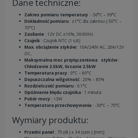
Dane techniczne:
Zakres pomiaru temperatury
: -50°C – 99°C
Dokładność pomiaru
: ±1°C dla zakresu (-50°C –
70°C)
Zasilanie
: 12V DC ±10%, 50/60Hz
Czujnik
: Czujnik NTC (1 szt)
Max. obciążenie styków:
10A/240V AC, 20A/12V
DC,
Maksymalna moc przyłączeniowa
styków
:
Chłodzenie 2.5kW, Grzanie 2.5kW
Temperatura pracy
: 0°C – 60°C
Dopuszczalna wilgotność
: 20% – 85%
Rozdzielczość pomiaru
: 0.1°C
Opóźnienie błędu czujnika
: 1 minuta
Pobór mocy
: <3W
Temperatura przechowywania
: -30°C – 75°C.
Wymiary produktu:
Przedni panel
: 75 (dł.) x 34 (szer.) [mm]