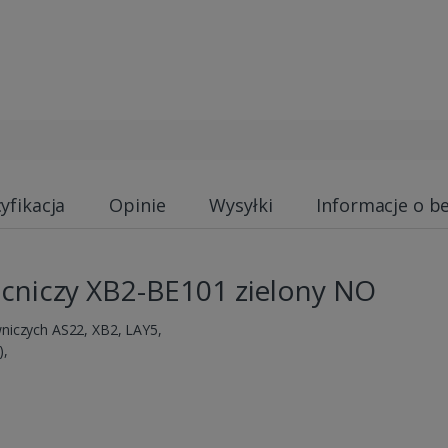
yfikacja
Opinie
Wysyłki
Informacje o b
cniczy XB2-BE101 zielony NO
wniczych AS22, XB2, LAY5,
),