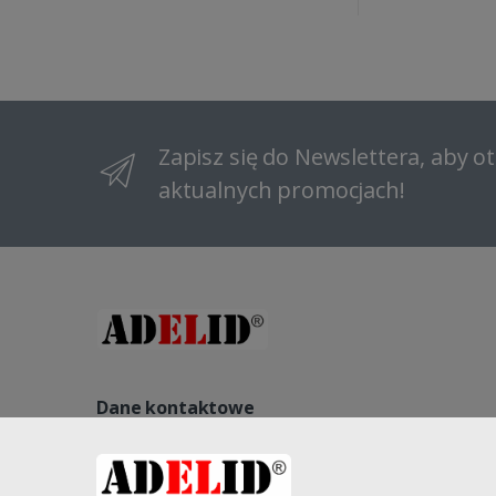
Zapisz się do Newslettera, aby 
aktualnych promocjach!
Dane kontaktowe
NIP: 8822140240, REGON: 521541563, NR KRS: 000096184
Kopernika 27, 58-260 Bielawa, Polska