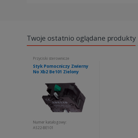
Twoje ostatnio oglądane produkty
Przyciski sterownicze
Styk Pomocniczy Zwierny
No Xb2 Be101 Zielony
Numer katalogowy:
AS22-BE101