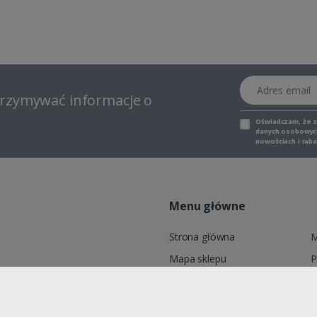
Adres email
otrzymywać informacje o
Oświadczam, że 
danych osobowych,
nowościach i raba
Menu główne
Strona główna
M
Mapa sklepu
P
6, ADELID® Sp. z o.o., ul.
Marki
K