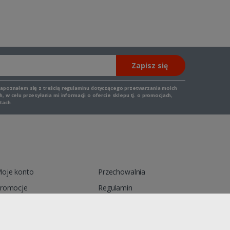
Zapisz się
zapoznałem się z
treścią regulaminu
dotyczącego przetwarzania moich
 w celu przesyłania mi informacji o ofercie sklepu tj. o promocjach,
tach.
oje konto
Przechowalnia
romocje
Regulamin
ontakt
Reklamacja