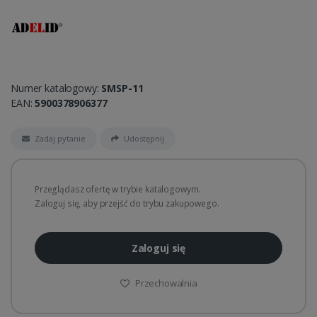
Numer katalogowy:
SMSP-11
EAN:
5900378906377
Zadaj pytanie
Udostępnij
Przeglądasz ofertę w trybie katalogowym.
Zaloguj się, aby przejść do trybu zakupowego.
Zaloguj się
Przechowalnia