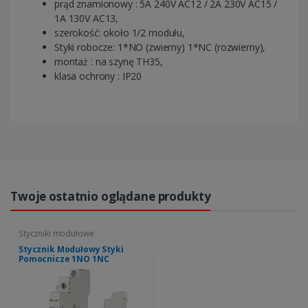
prąd znamionowy : 5A 240V AC12 / 2A 230V AC15 /
1A 130V AC13,
szerokość: około 1/2 modułu,
Styki robocze: 1*NO (zwierny) 1*NC (rozwierny),
montaż : na szynę TH35,
klasa ochrony : IP20
Twoje ostatnio oglądane produkty
Styczniki modułowe
Stycznik Modułowy Styki
Pomocnicze 1NO 1NC