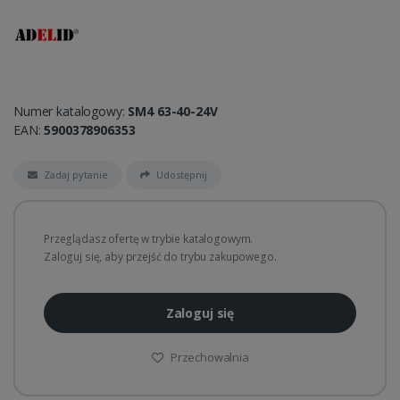
Numer katalogowy:
SM4 63-40-24V
EAN:
5900378906353
Zadaj pytanie
Udostępnij
Przeglądasz ofertę w trybie katalogowym.
Zaloguj się, aby przejść do trybu zakupowego.
Zaloguj się
Przechowalnia