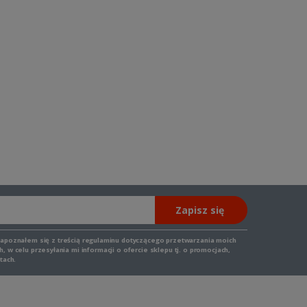
Zapisz się
zapoznałem się z
treścią regulaminu
dotyczącego przetwarzania moich
 w celu przesyłania mi informacji o ofercie sklepu tj. o promocjach,
tach.