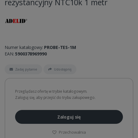
rezystancyjny NTC10k 1 metr
Numer katalogowy:
PROBE-TES-1M
EAN:
5900378969990
Zadaj pytanie
Udostępnij
Przeglądasz ofertę w trybie katalogowym.
Zaloguj się, aby przejść do trybu zakupowego.
Zaloguj się
Przechowalnia