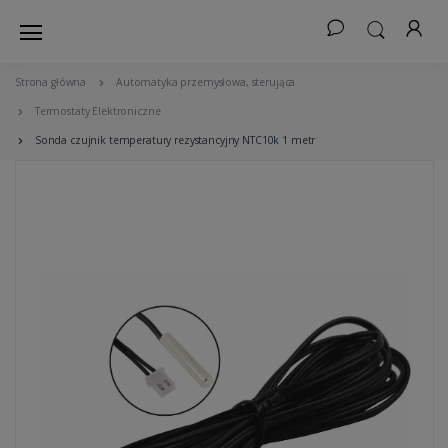
Strona główna
Automatyka przemysłowa, sterująca
Termostaty Elektroniczne
Sonda czujnik temperatury rezystancyjny NTC10k 1 metr